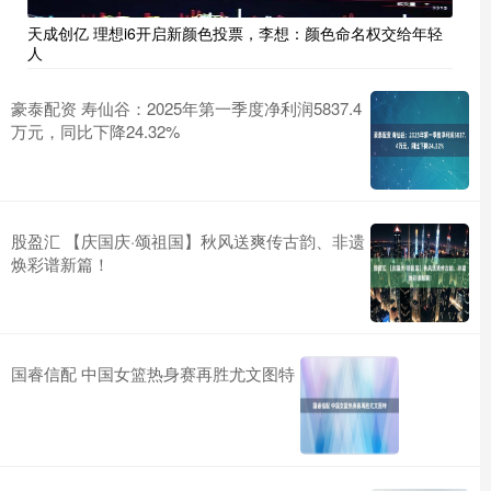
天成创亿 理想i6开启新颜色投票，李想：颜色命名权交给年轻
人
豪泰配资 寿仙谷：2025年第一季度净利润5837.4
万元，同比下降24.32%
股盈汇 【庆国庆·颂祖国】秋风送爽传古韵、非遗
焕彩谱新篇！
国睿信配 中国女篮热身赛再胜尤文图特