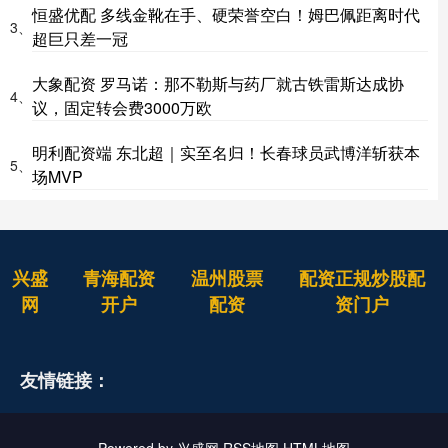
恒盛优配 多线金靴在手、硬荣誉空白！姆巴佩距离时代
3、
超巨只差一冠
大象配资 罗马诺：那不勒斯与药厂就古铁雷斯达成协
4、
议，固定转会费3000万欧
明利配资端 东北超｜实至名归！长春球员武博洋斩获本
5、
场MVP
兴盛
青海配资
温州股票
配资正规炒股配
网
开户
配资
资门户
友情链接：
Powered by
兴盛网
RSS地图
HTML地图