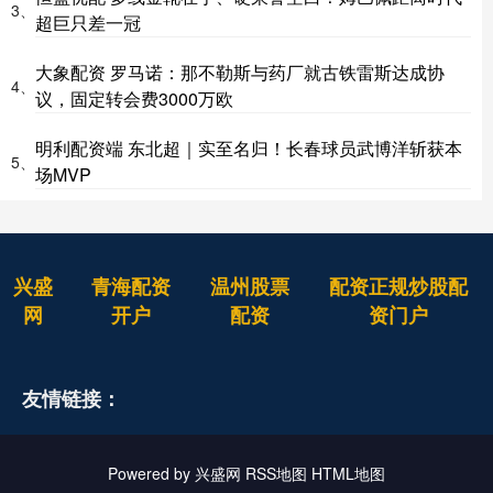
3、
超巨只差一冠
大象配资 罗马诺：那不勒斯与药厂就古铁雷斯达成协
4、
议，固定转会费3000万欧
明利配资端 东北超｜实至名归！长春球员武博洋斩获本
5、
场MVP
兴盛
青海配资
温州股票
配资正规炒股配
网
开户
配资
资门户
友情链接：
Powered by
兴盛网
RSS地图
HTML地图