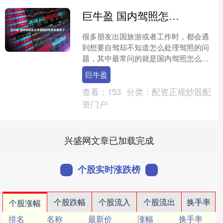
巨牛盈 国内驾照怎么申请国际驾照攻略来了
很多朋友出国旅游或者工作时，都会遇
到想要自驾却不知道怎么处理驾照的问
题，其中最常问的就是国内驾照怎么申
请国际驾照。其实，我们常说的国际驾
巨牛盈
照在国内办理的是IAA国....
查看：
153
分类：
配资正规炒股配
资门户
兴盛网文章已加载完成
个股实时涨跌榜
个股跌幅
个股流入
个股流出
换手率
个股涨幅
排名
名称
最新价
涨幅
换手率