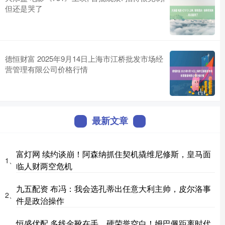
但还是哭了
德恒财富 2025年9月14日上海市江桥批发市场经
营管理有限公司价格行情
最新文章
富灯网 续约谈崩！阿森纳抓住契机撬维尼修斯，皇马面
1、
临人财两空危机
九五配资 布冯：我会选孔蒂出任意大利主帅，皮尔洛事
2、
件是政治操作
恒盛优配 多线金靴在手、硬荣誉空白！姆巴佩距离时代