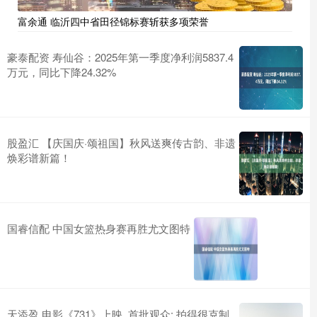
富余通 临沂四中省田径锦标赛斩获多项荣誉
豪泰配资 寿仙谷：2025年第一季度净利润5837.4
万元，同比下降24.32%
股盈汇 【庆国庆·颂祖国】秋风送爽传古韵、非遗
焕彩谱新篇！
国睿信配 中国女篮热身赛再胜尤文图特
天添盈 电影《731》上映, 首批观众: 拍得很克制,