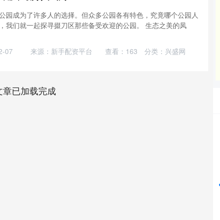
公园成为了许多人的选择。但众多公园各有特色，究竟哪个公园人
，我们就一起探寻掇刀区那些备受欢迎的公园。 生态之美的凤
-07
来源：新手配资平台
查看：
163
分类：
兴盛网
文章已加载完成
深证成指
14295.08
%
184.96
1.31%