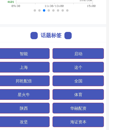
话题标签
智能
启动
上海
这个
邦乾配倍
全国
星火牛
体育
陕西
华融配资
攻坚
海证资本