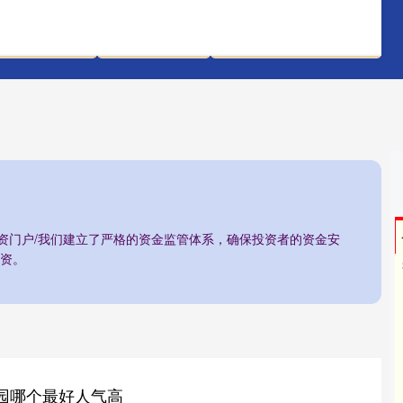
青海配资开户
温州股票配资
配资正规炒股配资门户
配资门户/我们建立了严格的资金监管体系，确保投资者的资金安
资。
园哪个最好人气高