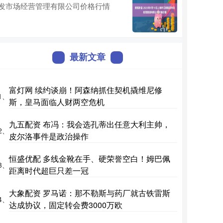
发市场经营管理有限公司价格行情
最新文章
富灯网 续约谈崩！阿森纳抓住契机撬维尼修
1、
斯，皇马面临人财两空危机
九五配资 布冯：我会选孔蒂出任意大利主帅，
2、
皮尔洛事件是政治操作
恒盛优配 多线金靴在手、硬荣誉空白！姆巴佩
3、
距离时代超巨只差一冠
大象配资 罗马诺：那不勒斯与药厂就古铁雷斯
4、
达成协议，固定转会费3000万欧