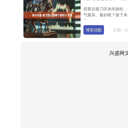
想要在掇刀区休闲放松，
气最高、最好呢？接下来
凰....
博星优配
日期：02
兴盛网
上证指数
3919.51
0
1.27%
19.16
0.49