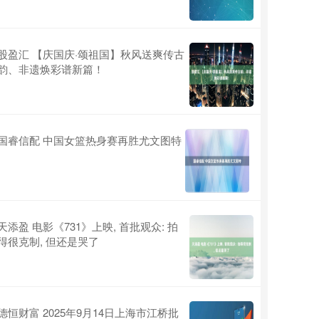
股盈汇 【庆国庆·颂祖国】秋风送爽传古
韵、非遗焕彩谱新篇！
国睿信配 中国女篮热身赛再胜尤文图特
天添盈 电影《731》上映, 首批观众: 拍
得很克制, 但还是哭了
德恒财富 2025年9月14日上海市江桥批