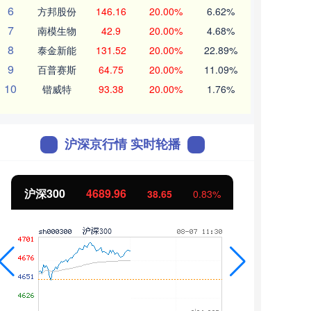
6
方邦股份
146.16
20.00%
6.62%
7
南模生物
42.9
20.00%
4.68%
8
泰金新能
131.52
20.00%
22.89%
9
百普赛斯
64.75
20.00%
11.09%
10
锴威特
93.38
20.00%
1.76%
沪深京行情 实时轮播
沪深300
4689.96
北证
38.65
0.83%