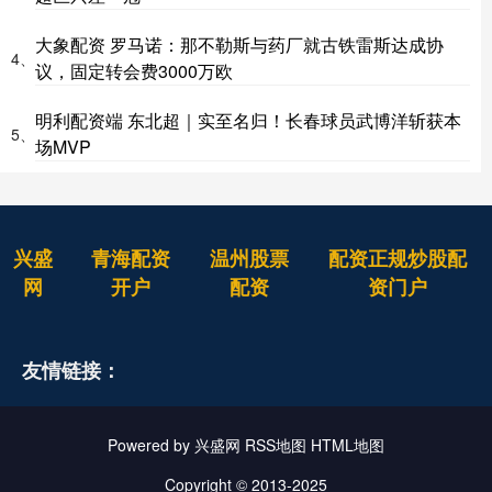
大象配资 罗马诺：那不勒斯与药厂就古铁雷斯达成协
4、
议，固定转会费3000万欧
明利配资端 东北超｜实至名归！长春球员武博洋斩获本
5、
场MVP
兴盛
青海配资
温州股票
配资正规炒股配
网
开户
配资
资门户
友情链接：
Powered by
兴盛网
RSS地图
HTML地图
Copyright
© 2013-2025