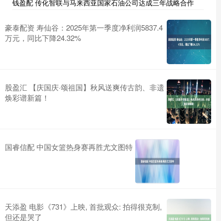
钱盈配 传化智联与马来西亚国家石油公司达成三年战略合作
豪泰配资 寿仙谷：2025年第一季度净利润5837.4
万元，同比下降24.32%
股盈汇 【庆国庆·颂祖国】秋风送爽传古韵、非遗
焕彩谱新篇！
国睿信配 中国女篮热身赛再胜尤文图特
天添盈 电影《731》上映, 首批观众: 拍得很克制,
但还是哭了