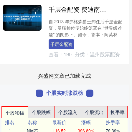
千层金配资 费迪南德力挺曼联新首发! 踢桑德兰救阿莫林, 这波能成不?
自 2013 年弗格森爵士卸任后千层金配
资，曼联帅位便始终笼罩在 “世界级难
题” 的阴影下。如今，鲁本・阿莫林正
成为这一困境的最新承受者 —— 联赛杯
千层金配资
早早出局、....
查看：
190
分类：
温州股票配资
兴盛网文章已加载完成
个股实时涨跌榜
个股跌幅
个股流入
个股流出
换手率
个股涨幅
排名
名称
最新价
涨幅
换手率
1
N展芯
116.52
396.89%
79.39%