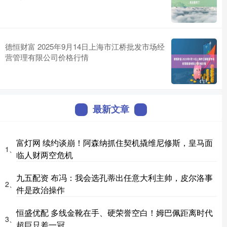
德恒财富 2025年9月14日上海市江桥批发市场经
营管理有限公司价格行情
最新文章
富灯网 续约谈崩！阿森纳抓住契机撬维尼修斯，皇马面
1、
临人财两空危机
九五配资 布冯：我会选孔蒂出任意大利主帅，皮尔洛事
2、
件是政治操作
恒盛优配 多线金靴在手、硬荣誉空白！姆巴佩距离时代
3、
超巨只差一冠