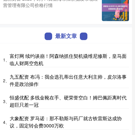
营管理有限公司价格行情
最新文章
富灯网 续约谈崩！阿森纳抓住契机撬维尼修斯，皇马面
1、
临人财两空危机
九五配资 布冯：我会选孔蒂出任意大利主帅，皮尔洛事
2、
件是政治操作
恒盛优配 多线金靴在手、硬荣誉空白！姆巴佩距离时代
3、
超巨只差一冠
大象配资 罗马诺：那不勒斯与药厂就古铁雷斯达成协
4、
议，固定转会费3000万欧