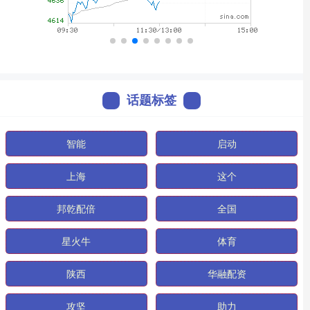
话题标签
智能
启动
上海
这个
邦乾配倍
全国
星火牛
体育
陕西
华融配资
攻坚
助力