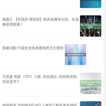
股盈汇 【庆国庆·颂祖国】秋风送爽传古韵、非遗
焕彩谱新篇！
国睿信配 中国女篮热身赛再胜尤文图特
天添盈 电影《731》上映, 首批观众: 拍得很克制,
但还是哭了
德恒财富 2025年9月14日上海市江桥批发市场经