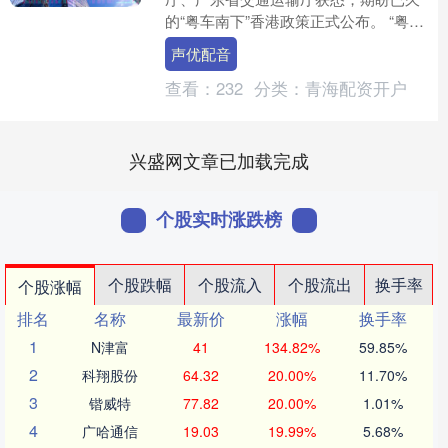
的“粤车南下”香港政策正式公布。 “粤车
南下”香港政策公布！首批开放4个城市
声优配音
“粤车南下....
查看：
232
分类：
青海配资开户
兴盛网文章已加载完成
个股实时涨跌榜
个股跌幅
个股流入
个股流出
换手率
个股涨幅
排名
名称
最新价
涨幅
换手率
1
N津富
41
134.82%
59.85%
2
科翔股份
64.32
20.00%
11.70%
3
锴威特
77.82
20.00%
1.01%
4
广哈通信
19.03
19.99%
5.68%