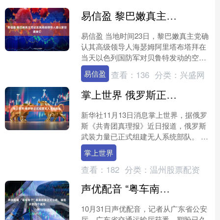
易信盈 黎巴嫩真主党证实其高级领导人遭以军空袭身亡
易信盈 当地时间23日，黎巴嫩真主党确
认其高级领导人海瑟姆阿里塔布塔拜在
当天以色列国防军对贝鲁特发动的空袭
中身亡。黎真主党称他为保卫黎巴嫩及
易信盈
查看：
136
分类：
兴盛网
其人民而牺牲。 易信....
掌上世界 俄罗斯正式组建无人系统部队
新华社11月13日消息掌上世界，据俄罗
斯《共青团真理报》近日报道，俄罗斯
武装力量已正式组建无人系统部队。 报
道说，新组建的无人系统部队副司令谢
掌上世界
尔盖·伊什图加诺夫....
查看：
182
分类：
温州股票配资
声优配音 “粤车南下”香港政策正式公布，首批开放四个城市
10月31日声优配音，记者从广东省公安
厅、广东省交通运输厅获悉，期盼已久