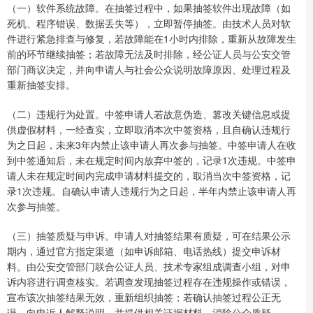
（一）软件系统故障。在抽签过程中，如果抽签软件出现故障（如
死机、程序错误、数据丢失等），立即暂停抽签。由技术人员对软
件进行紧急排查与修复，若故障能在1小时内排除，重新从故障发生
前的环节继续抽签；若故障无法及时排除，经公证人员与公安交管
部门商议决定，并向申请人与社会公众说明故障原因、处理过程及
重新抽签安排。
（二）违规行为处置。中签申请人若故意伪造、篡改关键信息或提
供虚假材料，一经查实，立即取消本次中签资格，且自确认违规行
为之日起，未来3年内禁止该申请人再次参与抽签。中签申请人在收
到中签通知后，未在规定时间内放弃中签的，记录1次违规。中签申
请人未在规定时间内完成申请材料提交的，取消当次中签资格，记
录1次违规。自确认申请人违规行为之日起，半年内禁止该申请人再
次参与抽签。
（三）抽签质疑与申诉。申请人对抽签结果有质疑，可在结果公示
期内，通过官方指定渠道（如申诉邮箱、电话热线）提交申诉材
料。由公安交管部门联合公证人员、技术专家组成调查小组，对申
诉内容进行调查核实。若调查发现抽签过程存在违规操作或错误，
宣布该次抽签结果无效，重新组织抽签；若确认抽签过程公正无
误，向申诉人解释说明，并提供相关证据材料，消除公众质疑。