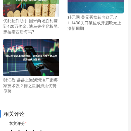
科元网 美元买盘转向欧元？
优配配件助手 国米两场胜利赚
1.1430关口破位或开启欧元上
到420万奖金, 迪乌夫坐穿板凳,
涨新周期
弗拉泰西后悔吗?
财汇盈 讲讲上海润滑油厂家哪
家技术强？德之星润滑油优势
显著
相关评论
本文评分
*