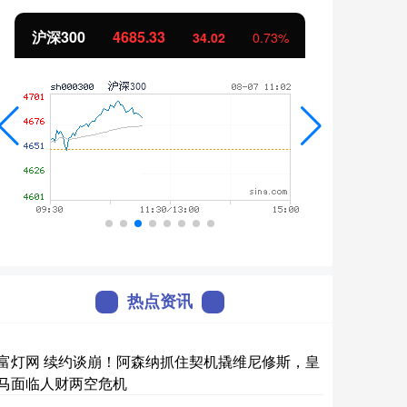
北证50
1121.10
创业
-1.78
-0.16%
热点资讯
富灯网 续约谈崩！阿森纳抓住契机撬维尼修斯，皇
马面临人财两空危机