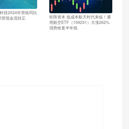
科技2024年营收同比
钜阵资本 低成本航天时代来临！通
 经营现金流转正
用航空ETF（159231）大涨262%
强势收复半年线