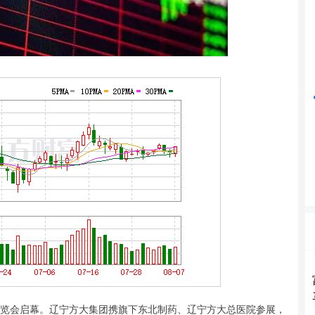
沪深300
4685.33
03%
34.02
0.73%
览会启幕。辽宁方大集团携旗下东北制药、辽宁方大总医院参展，