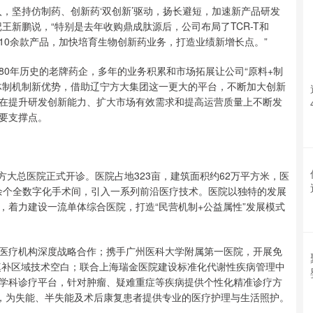
坚持仿制药、创新药‘双创新’驱动，扬长避短，加速新产品研发
王新鹏说，“特别是去年收购鼎成肽源后，公司布局了TCR-T和
了10余款产品，加快培育生物创新药业务，打造业绩新增长点。”
年历史的老牌药企，多年的业务积累和市场拓展让公司“原料+制
体制机制新优势，借助辽宁方大集团这一更大的平台，不断加大创新
在提升研发创新能力、扩大市场有效需求和提高运营质量上不断发
要支撑点。
大总医院正式开诊。医院占地323亩，建筑面积约62万平方米，医
0余个全数字化手术间，引入一系列前沿医疗技术。医院以独特的发展
，着力建设一流单体综合医院，打造“民营机制+公益属性”发展模式
疗机构深度战略合作；携手广州医科大学附属第一医院，开展免
填补区域技术空白；联合上海瑞金医院建设标准化代谢性疾病管理中
学科诊疗平台，针对肿瘤、疑难重症等疾病提供个性化精准诊疗方
心，为失能、半失能及术后康复患者提供专业的医疗护理与生活照护。