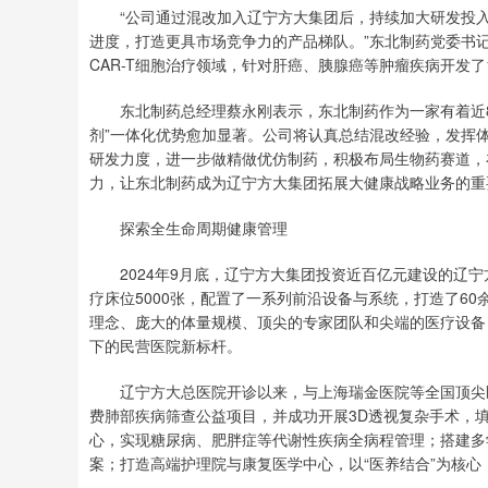
“公司通过混改加入辽宁方大集团后，持续加大研发投入，
进度，打造更具市场竞争力的产品梯队。”东北制药党委书记
CAR-T细胞治疗领域，针对肝癌、胰腺癌等肿瘤疾病开发
东北制药总经理蔡永刚表示，东北制药作为一家有着近80
剂”一体化优势愈加显著。公司将认真总结混改经验，发挥
研发力度，进一步做精做优仿制药，积极布局生物药赛道，
力，让东北制药成为辽宁方大集团拓展大健康战略业务的重
探索全生命周期健康管理
2024年9月底，辽宁方大集团投资近百亿元建设的辽宁方
疗床位5000张，配置了一系列前沿设备与系统，打造了6
理念、庞大的体量规模、顶尖的专家团队和尖端的医疗设备
下的民营医院新标杆。
辽宁方大总医院开诊以来，与上海瑞金医院等全国顶尖医
费肺部疾病筛查公益项目，并成功开展3D透视复杂手术，
心，实现糖尿病、肥胖症等代谢性疾病全病程管理；搭建多
案；打造高端护理院与康复医学中心，以“医养结合”为核