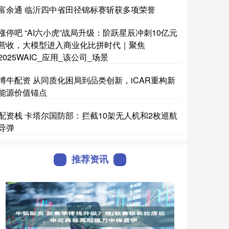
富余通 临沂四中省田径锦标赛斩获多项荣誉
涨停吧 “AI六小虎”战局升级：阶跃星辰冲刺10亿元
营收，大模型进入商业化比拼时代｜聚焦
2025WAIC_应用_该公司_场景
博牛配资 从同质化困局到品类创新，iCAR重构新
能源价值锚点
配资栈 卡塔尔国防部：拦截10架无人机和2枚巡航
导弹
推荐资讯