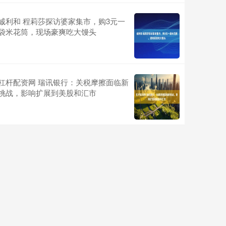
诚利和 程莉莎探访婆家集市，购3元一
袋米花筒，现场豪爽吃大馒头
杠杆配资网 瑞讯银行：关税摩擦面临新
挑战，影响扩展到美股和汇市