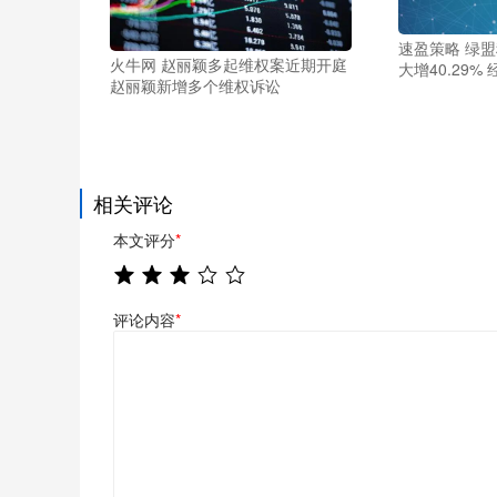
速盈策略 绿盟
火牛网 赵丽颖多起维权案近期开庭
大增40.29%
赵丽颖新增多个维权诉讼
相关评论
本文评分
*
评论内容
*