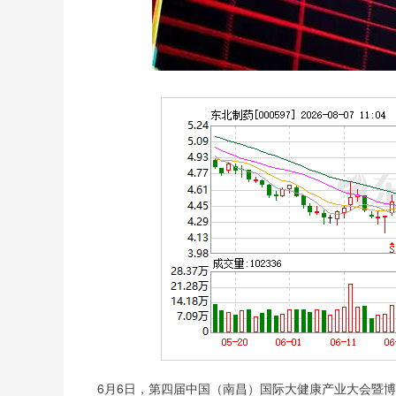
深证成指
14255.86
7
0.33%
145.74
1.
6月6日，第四届中国（南昌）国际大健康产业大会暨博