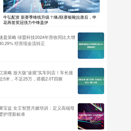
牛弘配资 新赛季锋线升级？继J联赛银靴拉唐后，申
花再签英冠强力中锋盖伊
速盈策略 绿盟科技2024年营收同比大增
40.29% 经营现金流转正
亿策略 放大版“途观”实车到店！车长接
近5米，不足25万，搭载2.0T四驱
聚宝盆 女王智慧月嫂培训：定义高端母
婴护理新标准