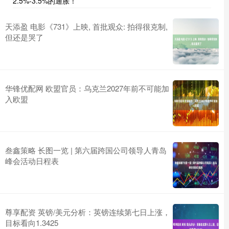
2.5%-3.5%的通胀！
天添盈 电影《731》上映, 首批观众: 拍得很克制,
但还是哭了
华锋优配网 欧盟官员：乌克兰2027年前不可能加
入欧盟
叁鑫策略 长图一览 | 第六届跨国公司领导人青岛
峰会活动日程表
尊享配资 英镑/美元分析：英镑连续第七日上涨，
目标看向1.3425