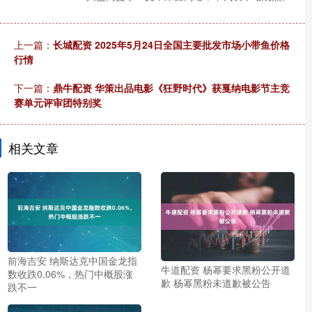
上一篇：
长城配资 2025年5月24日全国主要批发市场小带鱼价格
行情
下一篇：
鼎牛配资 华策出品电影《狂野时代》获戛纳电影节主竞
赛单元评审团特别奖
相关文章
前海吉安 纳斯达克中国金龙指
牛道配资 杨幂要求黑粉公开道
数收跌0.06%，热门中概股涨
歉 杨幂黑粉未道歉被公告
跌不一