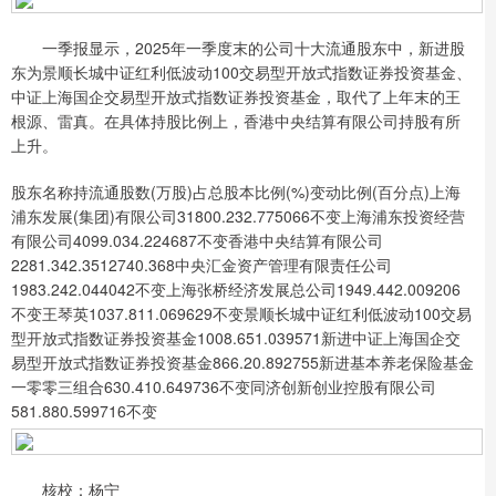
一季报显示，2025年一季度末的公司十大流通股东中，新进股
东为景顺长城中证红利低波动100交易型开放式指数证券投资基金、
中证上海国企交易型开放式指数证券投资基金，取代了上年末的王
根源、雷真。在具体持股比例上，香港中央结算有限公司持股有所
上升。
股东名称持流通股数(万股)占总股本比例(%)变动比例(百分点)上海
浦东发展(集团)有限公司31800.232.775066不变上海浦东投资经营
有限公司4099.034.224687不变香港中央结算有限公司
2281.342.3512740.368中央汇金资产管理有限责任公司
1983.242.044042不变上海张桥经济发展总公司1949.442.009206
不变王琴英1037.811.069629不变景顺长城中证红利低波动100交易
型开放式指数证券投资基金1008.651.039571新进中证上海国企交
易型开放式指数证券投资基金866.20.892755新进基本养老保险基金
一零零三组合630.410.649736不变同济创新创业控股有限公司
581.880.599716不变
核校：杨宁