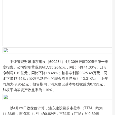
中证智能财讯浦东建设（600284）4月30日披露2025年第一季
度报告。公司实现营业总收入35.26亿元，同比下降41.33%；归母
净利润1.19亿元，同比下降18.48%；扣非净利润9625.48万元，同
比下降17.95%；经营活动产生的现金流量净额为-13.31亿元，上年
同期为-9.95亿元；报告期内，浦东建设基本每股收益为0.123元，
加权平均净资产收益率为1.19%。
以4月29日收盘价计算，浦东建设目前市盈率（TTM）约为
11.36倍，市净率（LF）约0.82倍，市销率（TTM）约0.39倍。