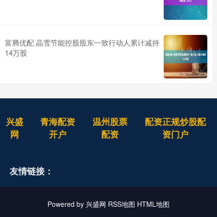
富腾优配 晶雪节能控股股东一致行动人累计减持
14万股
兴盛
青海配资
温州股票
配资正规炒股配
网
开户
配资
资门户
友情链接：
Powered by
兴盛网
RSS地图
HTML地图