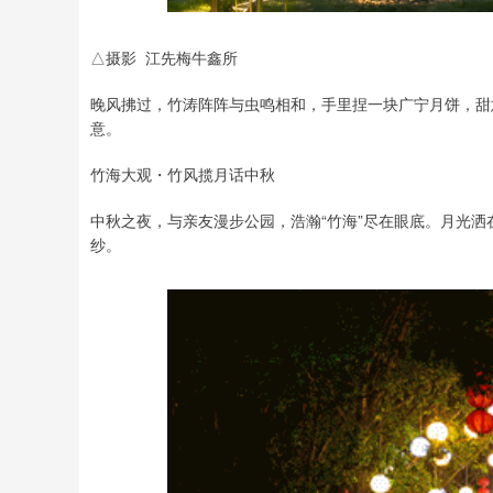
△摄影 江先梅牛鑫所
晚风拂过，竹涛阵阵与虫鸣相和，手里捏一块广宁月饼，甜意
意。
竹海大观・竹风揽月话中秋
中秋之夜，与亲友漫步公园，浩瀚“竹海”尽在眼底。月光
纱。