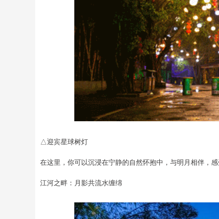
△迎宾星球树灯
在这里，你可以沉浸在宁静的自然怀抱中，与明月相伴，感
江河之畔：月影共流水缠绵