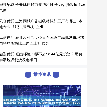
华融配资 长春球迷提前集结彩排 全力烘托欢乐主场
氛围
天创优配 上海同城广告磁吸材料加工厂有哪些_本
地专业_服务_展示板_企业
卓信速配 农业农村部：今日全国农产品批发市场猪
肉平均价格比上周五上升13%
启盈优配 旺能环境：拟不超12.44亿元投资印尼勿
加泗垃圾焚烧发电项目
推荐资讯