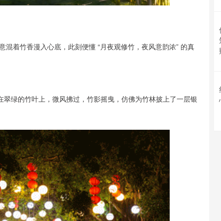
混着竹香漫入心底，此刻便懂 “月夜观修竹，夜风意韵浓” 的真
洒在翠绿的竹叶上，微风拂过，竹影摇曳，仿佛为竹林披上了一层银