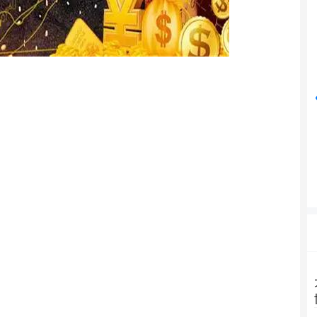
沪深300
4694.44
42%
43.13
0.93%