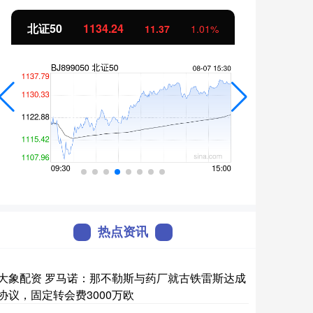
北证50
1134.24
创业
11.37
1.01%
热点资讯
大象配资 罗马诺：那不勒斯与药厂就古铁雷斯达成
协议，固定转会费3000万欧