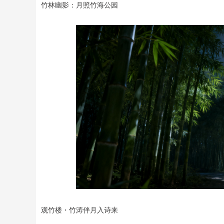
竹林幽影：月照竹海公园
观竹楼・竹涛伴月入诗来