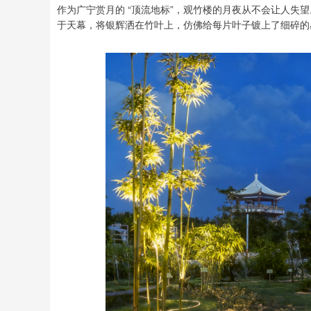
作为广宁赏月的 “顶流地标”，观竹楼的月夜从不会让人失
于天幕，将银辉洒在竹叶上，仿佛给每片叶子镀上了细碎的