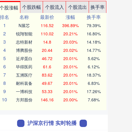
个股跌幅
个股流入
个股流出
换手率
个股涨幅
排名
名称
最新价
涨幅
换手率
1
N展芯
116.52
396.89%
79.39%
2
锐翔智能
110.02
20.21%
16.80%
3
志特新材
14.8
20.03%
14.18%
4
博腾股份
20.44
20.02%
14.77%
5
近岸蛋白
46.72
20.01%
5.62%
6
毕得医药
61.6
20.01%
6.12%
7
五洲医疗
83.62
20.01%
18.37%
8
耐科装备
49.67
20.01%
6.83%
9
一博科技
53.33
20.01%
17.26%
10
方邦股份
146.16
20.00%
7.68%
沪深京行情 实时轮播