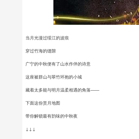
深证成指
14311.01
8
1.02%
200.89
1.
当月光漫过绥江的波痕
穿过竹海的缝隙
广宁的中秋便有了山水作伴的诗意
这座被群山与翠竹环抱的小城
藏着太多能与明月温柔相遇的角落——
下面这份赏月地图
带你解锁最有韵味的中秋夜
↓↓↓