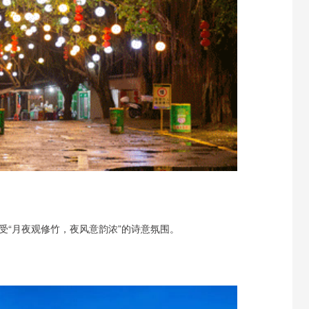
受“月夜观修竹，夜风意韵浓”的诗意氛围。