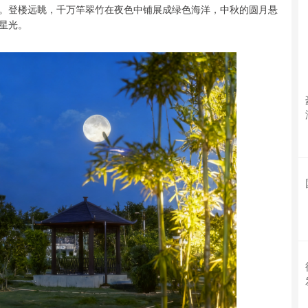
望。登楼远眺，千万竿翠竹在夜色中铺展成绿色海洋，中秋的圆月悬
星光。