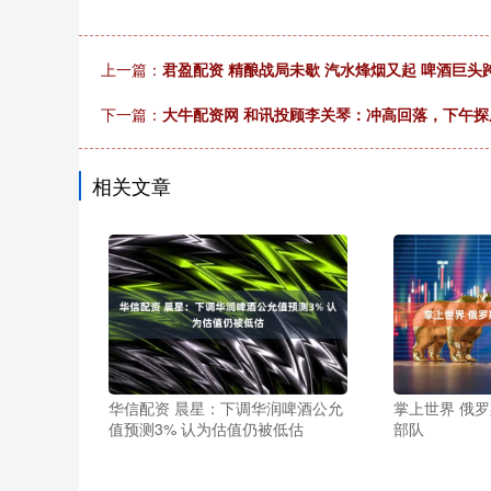
上一篇：
君盈配资 精酿战局未歇 汽水烽烟又起 啤酒巨头
下一篇：
大牛配资网 和讯投顾李关琴：冲高回落，下午探
相关文章
华信配资 晨星：下调华润啤酒公允
掌上世界 俄
值预测3% 认为估值仍被低估
部队