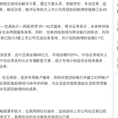
智能交易综合解决方案，通过方案出具、智能管控、专业交易，提
务。截至目前，银河证券助力上市公司再贷款回购增持规模已近40
计—交易执行—风险管理”的一站式服务。甬兴证券表示，未来将持续
”全生命周期服务体系。同时，也将持续加强与商业银行的联动，共同
证券已助力3家上市公司完成业务落地，共计划回购增持金额3.7亿
东投资，合计交易金额68亿元，市场份额约25%。中信证券相关人
中信证券及时出台专属配套方案，成立专项小组提供全链条服务，
业务。
务。在交易前，提供专用账户服务，协助对接贷款银行并建立封闭账户
在股权激励领域10余年的经验，为企业提供股权激励全流程管理服
步巩固回购增持的成果。
规模通常较大，交易周期往往较长，这就使得上市公司在交易过程
情况下，券商提供的专业服务价值得以凸显。