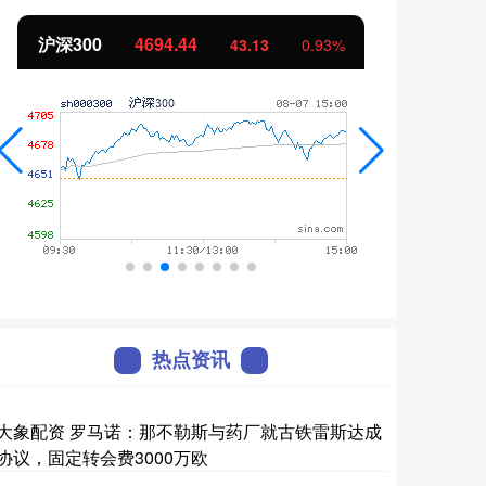
沪深300
4694.44
北证
43.13
0.93%
热点资讯
大象配资 罗马诺：那不勒斯与药厂就古铁雷斯达成
协议，固定转会费3000万欧