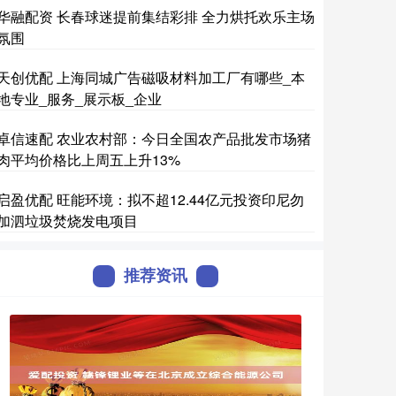
华融配资 长春球迷提前集结彩排 全力烘托欢乐主场
氛围
天创优配 上海同城广告磁吸材料加工厂有哪些_本
地专业_服务_展示板_企业
卓信速配 农业农村部：今日全国农产品批发市场猪
肉平均价格比上周五上升13%
启盈优配 旺能环境：拟不超12.44亿元投资印尼勿
加泗垃圾焚烧发电项目
推荐资讯