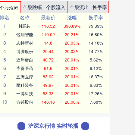
个股跌幅
个股流入
个股流出
换手率
个股涨幅
排名
名称
最新价
涨幅
换手率
1
N展芯
116.52
396.89%
79.39%
2
锐翔智能
110.02
20.21%
16.80%
3
志特新材
14.8
20.03%
14.18%
4
博腾股份
20.44
20.02%
14.77%
5
近岸蛋白
46.72
20.01%
5.62%
6
毕得医药
61.6
20.01%
6.12%
7
五洲医疗
83.62
20.01%
18.37%
8
耐科装备
49.67
20.01%
6.83%
9
一博科技
53.33
20.01%
17.26%
10
方邦股份
146.16
20.00%
7.68%
沪深京行情 实时轮播