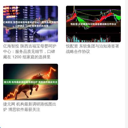
亿海智投 陕西吉福宝母婴呵护
悦配资 东软集团与泊知港签署
中心：服务品质见细节，口碑
战略合作协议
藏在 1200 组家庭的选择里
捷元网 机构最新调研路线图出
炉 博思软件最获关注