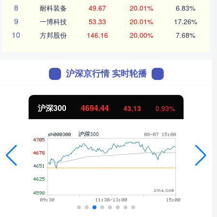
8
耐科装备
49.67
20.01%
6.83%
9
一博科技
53.33
20.01%
17.26%
10
方邦股份
146.16
20.00%
7.68%
沪深京行情 实时轮播
北证50
1134.24
3%
11.37
1.01%