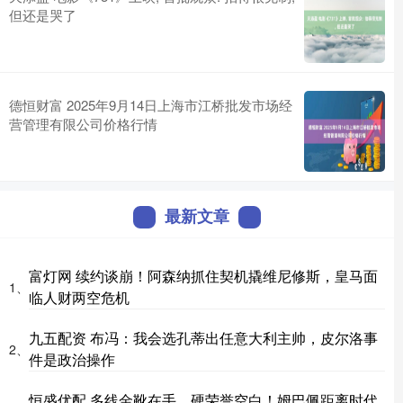
但还是哭了
德恒财富 2025年9月14日上海市江桥批发市场经
营管理有限公司价格行情
最新文章
富灯网 续约谈崩！阿森纳抓住契机撬维尼修斯，皇马面
1、
临人财两空危机
九五配资 布冯：我会选孔蒂出任意大利主帅，皮尔洛事
2、
件是政治操作
恒盛优配 多线金靴在手、硬荣誉空白！姆巴佩距离时代