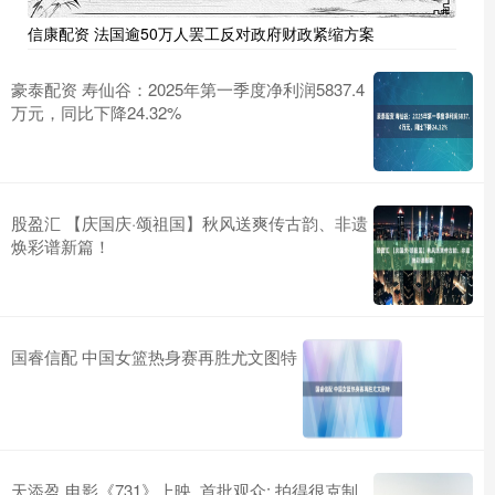
信康配资 法国逾50万人罢工反对政府财政紧缩方案
豪泰配资 寿仙谷：2025年第一季度净利润5837.4
万元，同比下降24.32%
股盈汇 【庆国庆·颂祖国】秋风送爽传古韵、非遗
焕彩谱新篇！
国睿信配 中国女篮热身赛再胜尤文图特
天添盈 电影《731》上映, 首批观众: 拍得很克制,