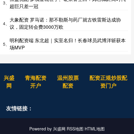
3、
超巨只差一冠
大象配资 罗马诺：那不勒斯与药厂就古铁雷斯达成协
4、
议，固定转会费3000万欧
明利配资端 东北超｜实至名归！长春球员武博洋斩获本
5、
场MVP
兴盛
青海配资
温州股票
配资正规炒股配
网
开户
配资
资门户
友情链接：
Powered by
兴盛网
RSS地图
HTML地图