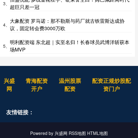
3、
超巨只差一冠
大象配资 罗马诺：那不勒斯与药厂就古铁雷斯达成协
4、
议，固定转会费3000万欧
明利配资端 东北超｜实至名归！长春球员武博洋斩获本
5、
场MVP
兴盛
青海配资
温州股票
配资正规炒股配
网
开户
配资
资门户
友情链接：
Powered by
兴盛网
RSS地图
HTML地图