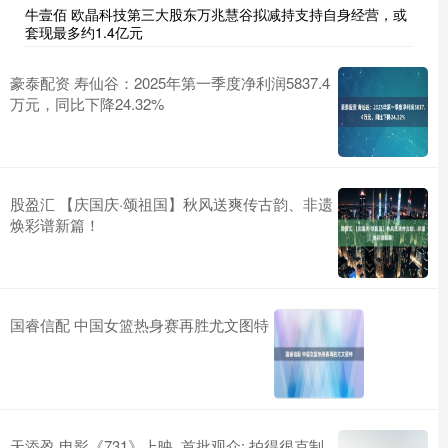
牛壹佰 欧晶科技第三大股东万兆慧谷拟减持支持自身经营，或
套现最多约1.4亿元
豪泰配资 寿仙谷：2025年第一季度净利润5837.4
万元，同比下降24.32%
股盈汇 【庆国庆·颂祖国】秋风送爽传古韵、非遗
焕彩谱新篇！
国睿信配 中国女篮热身赛再胜尤文图特
天添盈 电影《731》上映, 首批观众: 拍得很克制,