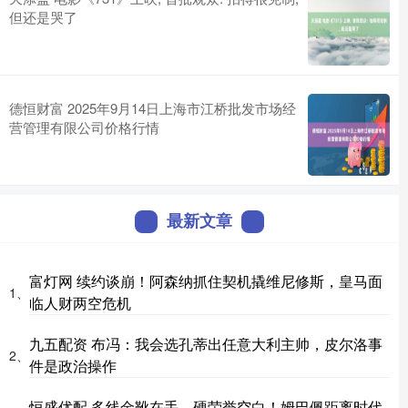
但还是哭了
德恒财富 2025年9月14日上海市江桥批发市场经
营管理有限公司价格行情
最新文章
富灯网 续约谈崩！阿森纳抓住契机撬维尼修斯，皇马面
1、
临人财两空危机
九五配资 布冯：我会选孔蒂出任意大利主帅，皮尔洛事
2、
件是政治操作
恒盛优配 多线金靴在手、硬荣誉空白！姆巴佩距离时代