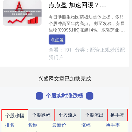
点点盈 加速回暖？3月国内创新药投融资同比涨约五成 港股医药板块集体拉涨
今日港股生物医药板块集体上扬，多只
个股冲高至年内高点。 截至发稿，荣昌
生物(09995.HK)涨超14%、东曜药业-
B(01875.HK)涨超12%，亚圣医药-....
点点盈
查看：
191
分类：
配资正规炒股配
资门户
兴盛网文章已加载完成
个股实时涨跌榜
个股跌幅
个股流入
个股流出
换手率
个股涨幅
排名
名称
最新价
涨幅
换手率