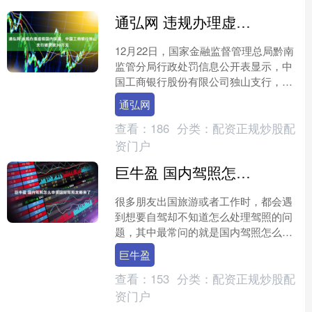
通弘网 违规办理虚假国内保理，中国工商银行独山支行被罚款30万元
12月22日，国家金融监督管理总局黔南
监管分局行政处罚信息公开表显示，中
国工商银行股份有限公司独山支行，违
规为无真实应收账款借款人办理虚假国
通弘网
内保理，被罚款30万....
查看：
186
分类：
配资正规炒股配
资门户
巨牛盈 国内驾照怎么申请国际驾照攻略来了
很多朋友出国旅游或者工作时，都会遇
到想要自驾却不知道怎么处理驾照的问
题，其中最常问的就是国内驾照怎么申
请国际驾照。其实，我们常说的国际驾
巨牛盈
照在国内办理的是IAA国....
查看：
153
分类：
配资正规炒股配
资门户