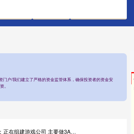
青海配资开户
温州股票配资
配资正规炒股配资门户
配资门户/我们建立了严格的资金监管体系，确保投资者的资金安
资。
黑马配资 光线传媒：正在组建游戏公司 主要做3A游戏