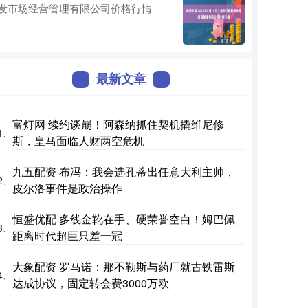
发市场经营管理有限公司价格行情
最新文章
富灯网 续约谈崩！阿森纳抓住契机撬维尼修
1、
斯，皇马面临人财两空危机
九五配资 布冯：我会选孔蒂出任意大利主帅，
2、
皮尔洛事件是政治操作
恒盛优配 多线金靴在手、硬荣誉空白！姆巴佩
3、
距离时代超巨只差一冠
大象配资 罗马诺：那不勒斯与药厂就古铁雷斯
4、
达成协议，固定转会费3000万欧