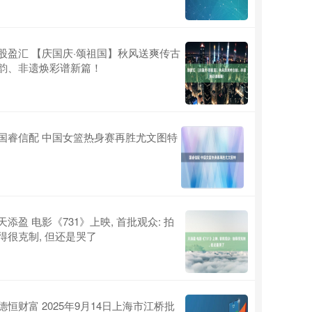
股盈汇 【庆国庆·颂祖国】秋风送爽传古
韵、非遗焕彩谱新篇！
国睿信配 中国女篮热身赛再胜尤文图特
天添盈 电影《731》上映, 首批观众: 拍
得很克制, 但还是哭了
德恒财富 2025年9月14日上海市江桥批