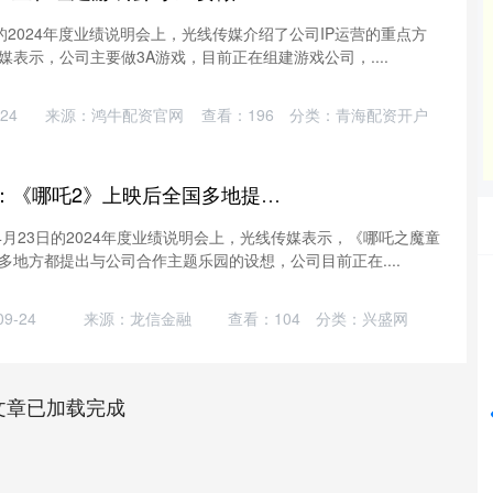
日的2024年度业绩说明会上，光线传媒介绍了公司IP运营的重点方
表示，公司主要做3A游戏，目前正在组建游戏公司，....
24
来源：鸿牛配资官网
查看：
196
分类：
青海配资开户
天宇优配 光线传媒：《哪吒2》上映后全国多地提出与公司合作主题乐园设想
4月23日的2024年度业绩说明会上，光线传媒表示，《哪吒之魔童
地方都提出与公司合作主题乐园的设想，公司目前正在....
沪深300
4694.44
42%
43.13
0.93%
9-24
来源：龙信金融
查看：
104
分类：
兴盛网
文章已加载完成