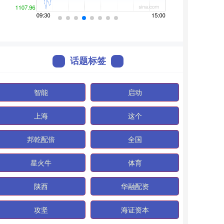
话题标签
智能
启动
上海
这个
邦乾配倍
全国
星火牛
体育
陕西
华融配资
攻坚
海证资本