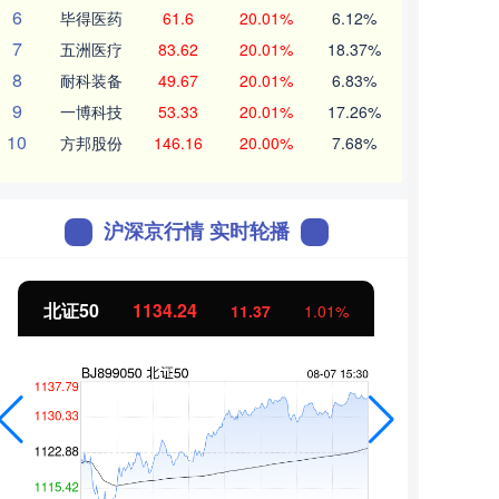
6
毕得医药
61.6
20.01%
6.12%
7
五洲医疗
83.62
20.01%
18.37%
8
耐科装备
49.67
20.01%
6.83%
9
一博科技
53.33
20.01%
17.26%
10
方邦股份
146.16
20.00%
7.68%
沪深京行情 实时轮播
北证50
1134.24
创业
11.37
1.01%