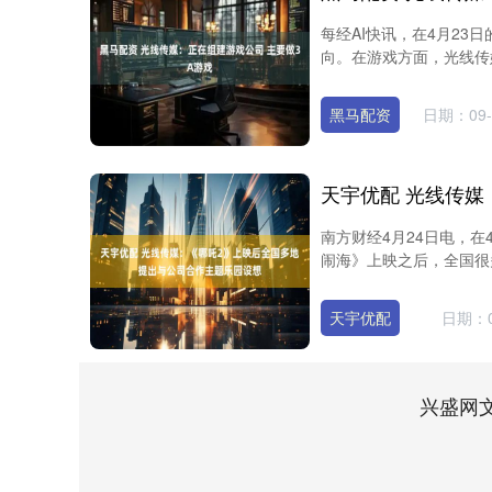
每经AI快讯，在4月23
向。在游戏方面，光线传媒
黑马配资
日期：09-
南方财经4月24日电，在
闹海》上映之后，全国很多
深证成指
14311.01
8
1.02%
200.89
1.
天宇优配
日期：0
兴盛网